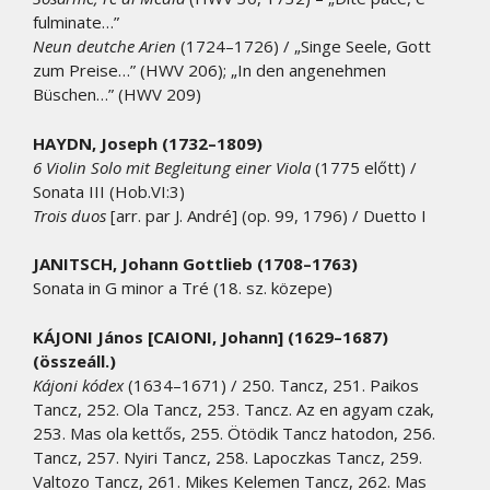
fulminate…”
Neun deutche Arien
(1724–1726) / „Singe Seele, Gott
zum Preise…” (HWV 206); „In den angenehmen
Büschen…” (HWV 209)
HAYDN, Joseph (1732–1809)
6 Violin Solo mit Begleitung einer Viola
(1775 előtt) /
Sonata III (Hob.VI:3)
Trois duos
[arr. par J. André] (op. 99, 1796) / Duetto I
JANITSCH, Johann Gottlieb (1708–1763)
Sonata in G minor a Tré (18. sz. közepe)
KÁJONI János [CAIONI, Johann] (1629–1687)
(összeáll.)
Kájoni kódex
(1634–1671) / 250. Tancz, 251. Paikos
Tancz, 252. Ola Tancz, 253. Tancz. Az en agyam czak,
253. Mas ola kettős, 255. Ötödik Tancz hatodon, 256.
Tancz, 257. Nyiri Tancz, 258. Lapoczkas Tancz, 259.
Valtozo Tancz, 261. Mikes Kelemen Tancz, 262. Mas