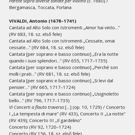
Partite sopra diverse sonate per violino
(c. 1680) /
Bergamasca, Toccata, Forlana
VIVALDI, Antonio (1678–1741)
Cantata ad Alto Solo con Istromenti „Amor hai vinto…”
(RV 683, 18. sz. első fele)
Cantata ad Alto Solo con Istromenti „Cessate, omai
cessate…” (RV 684, 18. sz. első fele)
Cantata [per soprano e basso continuo] „Era la notte
quando i suoi splendori…” (RV 655, 1717–1735)
Cantata [per soprano e basso continuo] „Perché son
molli i prati…” (RV 681, 18. sz. első fele)
Cantata [per soprano e basso continuo] „Si levi dal
pensier…” (RV 665, 1717–1724)
Cantata [per soprano e basso continuo] „Usignoletto
bello…” (RV 796, 1717–1735)
VI Concerti a flauto traverso
[…] (op. 10, 1729) / Concerto
I „La tempesta di mare” (RV 433), Concerto II „La notte”
(RV 439); Concerto III „Il gardelino”
Concerto (RV 92, 1720–1724)
Concerto (RV 156, 18. sz. első fele)