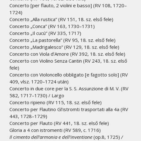
Concerto [per flauto, 2 violini e basso] (RV 108, 1720–
1724)
Concerto „Alla rustica” (RV 151, 18. sz. első fele)
Concerto „Conca” (RV 163, 1730–1731)
Concerto „Il cucú” (RV 335, 1717)
Concerto „La pastorella” (RV 95, 18. sz. első fele)
Concerto „Madrigalesco” (RV 129, 18. sz. első fele)
Concerto con Viola d’Amore (RV 392, 18. sz. első fele)
Concerto con Violino Senza Cantin (RV 243, 18. sz. első
fele)
Concerto con Violoncello obbligato [e fagotto solo] (RV
409, vlsz. 1720–1724 után)
Concerto in due core per la S. S. Assunzione di M. V. (RV
582, 1717–1730) / Largo
Concerto ripieno (RV 115, 18. sz. első fele)
Concerto per Flautino Gl’istromti trasportati alla 4a (RV
443, 1728–1729)
Concerto per Flauto (RV 441, 18. sz. első fele)
Gloria a 4 con istromenti (RV 589, c. 1716)
Il cimento dell’armonia e dell’inventione
(op.8, 1725)
/