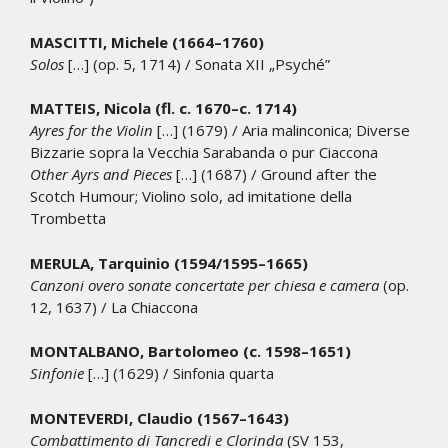
MASCITTI, Michele (1664–1760)
Solos
[…] (op. 5, 1714) / Sonata XII „Psyché”
MATTEIS, Nicola (fl. c. 1670–c. 1714)
Ayres for the Violin
[…] (1679) / Aria malinconica; Diverse
Bizzarie sopra la Vecchia Sarabanda o pur Ciaccona
Other Ayrs and Pieces
[…] (1687) / Ground after the
Scotch Humour; Violino solo, ad imitatione della
Trombetta
MERULA, Tarquinio (1594/1595–1665)
Canzoni overo sonate concertate per chiesa e camera
(op.
12, 1637) / La Chiaccona
MONTALBANO, Bartolomeo (c. 1598–1651)
Sinfonie
[…] (1629) / Sinfonia quarta
MONTEVERDI, Claudio (1567–1643)
Combattimento di Tancredi e Clorinda
(SV 153,