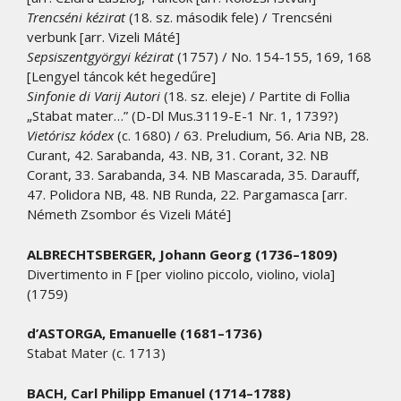
Trencséni kézirat
(18. sz. második fele) / Trencséni
verbunk [arr. Vizeli Máté]
Sepsiszentgyörgyi kézirat
(1757) / No. 154-155, 169, 168
[Lengyel táncok két hegedűre]
Sinfonie di Varij Autori
(18. sz. eleje) / Partite di Follia
„Stabat mater…” (D-Dl Mus.3119-E-1 Nr. 1, 1739?)
Vietórisz kódex
(c. 1680) / 63. Preludium, 56. Aria NB, 28.
Curant, 42. Sarabanda, 43. NB, 31. Corant, 32. NB
Corant, 33. Sarabanda, 34. NB Mascarada, 35. Darauff,
47. Polidora NB, 48. NB Runda, 22. Pargamasca [arr.
Németh Zsombor és Vizeli Máté]
ALBRECHTSBERGER, Johann Georg (1736–1809)
Divertimento in F [per violino piccolo, violino, viola]
(1759)
d’ASTORGA, Emanuelle (1681–1736)
Stabat Mater (c. 1713)
BACH, Carl Philipp Emanuel (1714–1788)