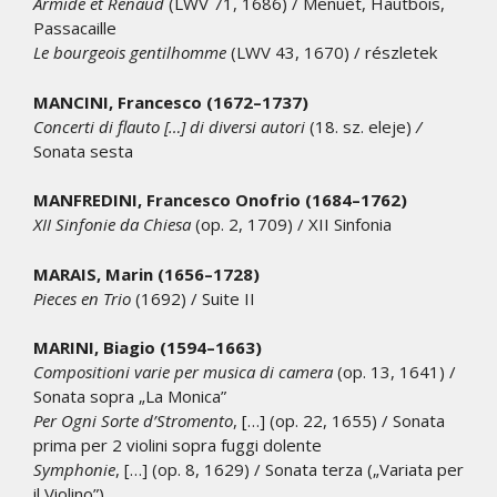
Armide et Renaud
(LWV 71, 1686) / Menuet, Hautbois,
Passacaille
Le bourgeois gentilhomme
(LWV 43, 1670) / részletek
MANCINI, Francesco (1672–1737)
Concerti di flauto […] di diversi autori
(18. sz. eleje)
/
Sonata sesta
MANFREDINI, Francesco Onofrio (1684–1762)
XII Sinfonie da Chiesa
(op. 2, 1709) / XII Sinfonia
MARAIS, Marin (1656–1728)
Pieces en Trio
(1692) / Suite II
MARINI, Biagio (1594–1663)
Compositioni varie per musica di camera
(op. 13, 1641) /
Sonata sopra „La Monica”
Per Ogni Sorte d’Stromento
, […] (op. 22, 1655) / Sonata
prima per 2 violini sopra fuggi dolente
Symphonie
, […] (op. 8, 1629) / Sonata terza („Variata per
il Violino”)