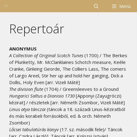
Kilépés
Menü
a
tartalomba
Repertoár
ANONYMUS
A Collection of Original Scotch Tunes
(1700) / The Berkes
of Plunketty, Mr. McClanklaines Schotch measure, Keéle
Cranke, Ginleing Georde, The Colliers Lass, The comers
of Largo Areel, Stir her up and hold her ganging, Dick a
Dollis, Holy Even [arr. Vizeli Máté]
The division flute
(1704) / Greensleeves to a Ground
Hungarici Saltus a Dionisio 1730
[Apponyi (Zayugróczi)
kézirat] / részletek [arr. Németh Zsombor, Vizeli Máté]
Linus atya tánczai
(táncok a 18. századi Linus-kéziratból
és más korabeli forrásokból, ed. & orch. Németh
Zsombor)
Lőcsei tabulatúrás könyv
(17. sz. második fele)/ Táncok
[arr. Czidra László], Táncok [arr. Kolozsi István]