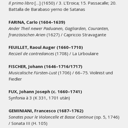
Il primo libro
[…] (1650) / 3. L’Eroica; 15. Passacalle; 20.
Battalla de Barabaso yerno de Satanas
FARINA, Carlo (1604–1639)
Ander Theil newer Paduanen, Gagliarden, Couranten,
französischen Arien
(1627) / Capriccio Stravagante
FEUILLET,
Raoul Auger (1660–1710)
Recüeil de contredances
(1708) / La Lirboulaire
FISCHER, Johann (1646–1716/1717)
Musicalische Fürsten-Lust
(1706) / 66–75. Violinist und
Fiedler
FUX, Johann Joseph (c. 1660–1741)
Synfonia à 3 (K 331, 1701 után)
GEMINIANI, Francesco (1687–1762)
Sonates pour le Violoncelle et Basse Continue
(op. 5, 1746)
/ Sonata III (H. 105)