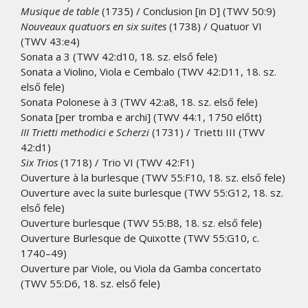
Musique de table
(1735) / Conclusion [in D] (TWV 50:9)
Nouveaux quatuors en six suites
(1738) / Quatuor VI
(TWV 43:e4)
Sonata a 3 (TWV 42:d10, 18. sz. első fele)
Sonata a Violino, Viola e Cembalo (TWV 42:D11, 18. sz.
első fele)
Sonata Polonese à 3 (TWV 42:a8, 18. sz. első fele)
Sonata [per tromba e archi] (TWV 44:1, 1750 előtt)
III Trietti methodici e Scherzi
(1731) / Trietti III (TWV
42:d1)
Six Trios
(1718) / Trio VI (TWV 42:F1)
Ouverture à la burlesque (TWV 55:F10, 18. sz. első fele)
Ouverture avec la suite burlesque (TWV 55:G12, 18. sz.
első fele)
Ouverture burlesque (TWV 55:B8, 18. sz. első fele)
Ouverture Burlesque de Quixotte (TWV 55:G10, c.
1740–49)
Ouverture par Viole, ou Viola da Gamba concertato
(TWV 55:D6, 18. sz. első fele)