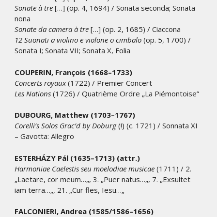
Sonate à tre
[…] (op. 4, 1694) / Sonata seconda; Sonata
nona
Sonate da camera à tre
[…] (op. 2, 1685) / Ciaccona
12 Suonati a violino e violone o cimbalo
(op. 5, 1700) /
Sonata I; Sonata VII; Sonata X, Folia
COUPERIN, François (1668–1733)
Concerts royaux
(1722) / Premier Concert
Les Nations
(1726) / Quatrième Ordre „La Piémontoise”
DUBOURG, Matthew (1703–1767)
Corelli’s Solos Grac’d by Doburg
(!) (c. 1721) / Sonnata XI
– Gavotta: Allegro
ESTERHÁZY Pál (1635–1713) (attr.)
Harmoniae Caelestis seu moelodiae musicae
(1711) / 2.
„Laetare, cor meum…„, 3. „Puer natus…„, 7. „Exsultet
iam terra…„, 21. „Cur fles, Iesu…„
FALCONIERI, Andrea (1585/1586–1656)