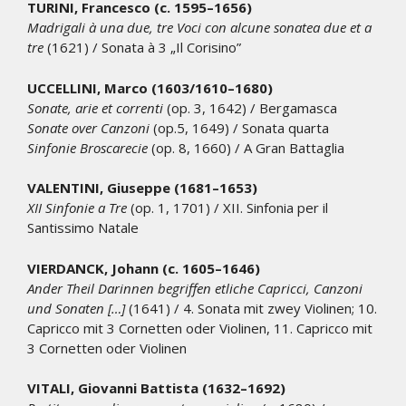
TURINI, Francesco (c. 1595–1656)
Madrigali à una due, tre Voci con alcune sonatea due et a
tre
(1621) / Sonata à 3 „Il Corisino”
UCCELLINI, Marco (1603/1610–1680)
Sonate, arie et correnti
(op. 3, 1642) / Bergamasca
Sonate over Canzoni
(op.5, 1649) / Sonata quarta
Sinfonie Broscarecie
(op. 8, 1660) / A Gran Battaglia
VALENTINI, Giuseppe (1681–1653)
XII Sinfonie a Tre
(op. 1, 1701) / XII. Sinfonia per il
Santissimo Natale
VIERDANCK, Johann (c. 1605–1646)
Ander Theil Darinnen begriffen etliche Capricci, Canzoni
und Sonaten […]
(1641) / 4. Sonata mit zwey Violinen; 10.
Capricco mit 3 Cornetten oder Violinen, 11. Capricco mit
3 Cornetten oder Violinen
VITALI, Giovanni Battista (1632–1692)