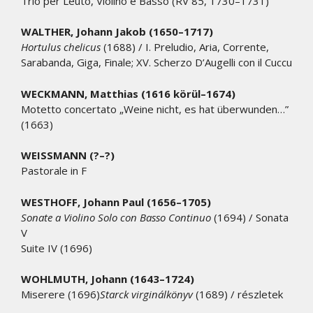
Trio per Leuto, Violino e Basso (RV 85, 1730–1731)
WALTHER, Johann Jakob (1650–1717)
Hortulus chelicus
(1688) / I. Preludio, Aria, Corrente,
Sarabanda, Giga, Finale; XV. Scherzo D’Augelli con il Cuccu
WECKMANN, Matthias (1616 körül–1674)
Motetto concertato „Weine nicht, es hat überwunden…”
(1663)
WEISSMANN (?–?)
Pastorale in F
WESTHOFF, Johann Paul (1656–1705)
Sonate a Violino Solo con Basso Continuo
(1694) / Sonata
V
Suite IV (1696)
WOHLMUTH, Johann (1643–1724)
Miserere (1696)
Starck virginálkönyv
(1689) / részletek