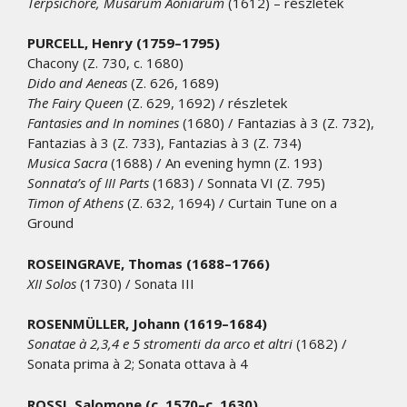
Terpsichore, Musarum Aoniarum
(1612) – részletek
PURCELL, Henry (1759–1795)
Chacony (Z. 730, c. 1680)
Dido and Aeneas
(Z. 626, 1689)
The Fairy Queen
(Z. 629, 1692) / részletek
Fantasies and In nomines
(1680) / Fantazias à 3 (Z. 732),
Fantazias à 3 (Z. 733), Fantazias à 3 (Z. 734)
Musica Sacra
(1688) / An evening hymn (Z. 193)
Sonnata’s of III Parts
(1683) / Sonnata VI (Z. 795)
Timon of Athens
(Z. 632, 1694) / Curtain Tune on a
Ground
ROSEINGRAVE, Thomas (1688–1766)
XII Solos
(1730) / Sonata III
ROSENMÜLLER, Johann (1619–1684)
Sonatae à 2,3,4 e 5 stromenti da arco et altri
(1682) /
Sonata prima à 2; Sonata ottava à 4
ROSSI, Salomone (c. 1570–c. 1630)