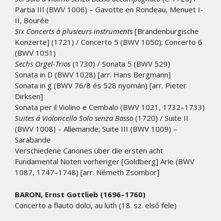
Partia III (BWV 1006) – Gavotte en Rondeau, Menuet I-
II, Bourée
Six Concerts à plusieurs instruments
[Brandenburgische
Konzerte] (1721) / Concerto 5 (BWV 1050); Concerto 6
(BWV 1051)
Sechs Orgel-Trios
(1730) / Sonata 5 (BWV 529)
Sonata in D (BWV 1028) [arr. Hans Bergmann]
Sonata in g (BWV 76/8 és 528 nyomán) [arr. Pieter
Dirksen]
Sonata per il Violino e Cembalo (BWV 1021, 1732–1733)
Suites á Violoncello Solo senza Basso
(1720) / Suite II
(BWV 1008) – Allemande; Suite III (BWV 1009) –
Sarabande
Verschiedene Canones über die ersten acht
Fundamental Noten vorheriger [Goldberg] Arie (BWV
1087, 1747–1748) [arr. Németh Zsombor]
BARON, Ernst Gottlieb (1696–1760)
Concerto a flauto dolci, au luth (18. sz. első fele)