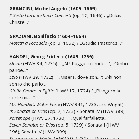
GRANCINI, Michel Angelo (1605–1669)
Il Sesto Libro de Sacri Concerti
(op. 12, 1646) / „Dulcis
Christe…”
GRAZIANI, Bonifazio (1604–1664)
Motetti a voce sola
(op. 3, 1652) / „Gaudia Pastores…”
HANDEL, Georg Frideric (1685–1759)
Alcina
(HWV 34, 1735) – „Ah! Ruggiero crudel…”; „Ombre
pallide…”
Ezio
(HWV 29, 1732) – „Misera, dove son…”; „Ah! non
son io che parlo…”
Giulio Cesare in Egitto
(HWV 17, 1724) / „Piangero la
sorte mia…”
Mr. Handel’s Water Piece
(HWV 341, 1733, arr. Wright)
IX Sonatas or Trios
(op. 2, 1733) / Sonata IV (HWV 389)
Partenope
(HWV 27, 1730) – „Qual farfalletta…”
Seven Sonatas or Trios
(op. 5, 1739) / Sonata I (HWV
396); Sonata IV (HWV 399)
Sosarme, re di Media
(HWV 30, 1732) – „Dite pace, e