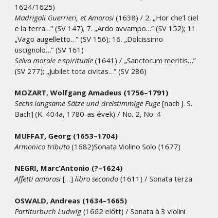
1624/1625)
Madrigali Guerrieri, et Amorosi
(1638) / 2. „Hor che’l ciel
e la terra…” (SV 147); 7. „Ardo avvampo…” (SV 152); 11.
„Vago augelletto…” (SV 156); 16. „Dolcissimo
uscignolo…” (SV 161)
Selva morale e spirituale
(1641) / „Sanctorum meritis…”
(SV 277); „Jubilet tota civitas…” (SV 286)
MOZART, Wolfgang Amadeus (1756–1791)
Sechs langsame Sätze und dreistimmige Fuge
[nach J. S.
Bach] (K. 404a, 1780-as évek) / No. 2, No. 4
MUFFAT, Georg (1653–1704)
Armonico tributo
(1682)Sonata Violino Solo (1677)
NEGRI, Marc’Antonio (?–1624)
Affetti amorosi
[…]
libro secondo
(1611) / Sonata terza
OSWALD, Andreas (1634–1665)
Partiturbuch Ludwig
(1662 előtt) / Sonata à 3 violini