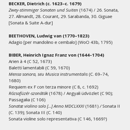
BECKER, Dietrich (c. 1623–c. 1679)
Zwey-stimmiger Sonaten und Suiten
(1674) / 26. Sonata,
27. Allmandt, 28. Courant, 29. Sarabanda, 30. Giguae
[Sonata & Suite A-dur]
BEETHOVEN, Ludwig van (1770–1823)
Adagio [per mandolino e cembalo] (WoO 43b, 1795)
BIBER, Heinrich Ignaz Franz von (1644–1704)
Arien à 4 (C 52, 1673)
Baletti lamentabili (C 59, 1670)
Mensa sonora, seu Musica instrumentalis
(C. 69–74,
1680)
Requiem ex F con terza minore (C 8, c. 1692)
Rózsafüzér-szonáták
(1678) / Angyali üdvözlet (C 90);
Passagalia (C 106)
Sonatæ violino solo […] Anno MDCLXXXI
(1681)
/
Sonata II
(C. 139); Sonata III (C. 140)
Sonata violine solo representativa (C 146, 1669?)