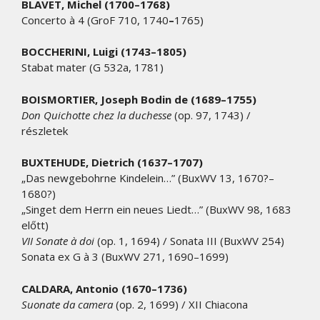
BLAVET, Michel (1700–1768)
Concerto à 4 (GroF 710, 1740
–
1765)
BOCCHERINI, Luigi
(1743–1805)
Stabat mater (G 532a, 1781)
BOISMORTIER, Joseph Bodin de (1689–1755)
Don Quichotte chez la duchesse
(op. 97, 1743) /
részletek
BUXTEHUDE, Dietrich (1637–1707)
„Das newgebohrne Kindelein…” (BuxWV 13, 1670?–
1680?)
„Singet dem Herrn ein neues Liedt…” (BuxWV 98, 1683
előtt)
VII Sonate à doi
(op. 1, 1694) / Sonata III (BuxWV 254)
Sonata ex G à 3 (BuxWV 271, 1690–1699)
CALDARA, Antonio (1670–1736)
Suonate da camera
(op. 2, 1699) / XII Chiacona