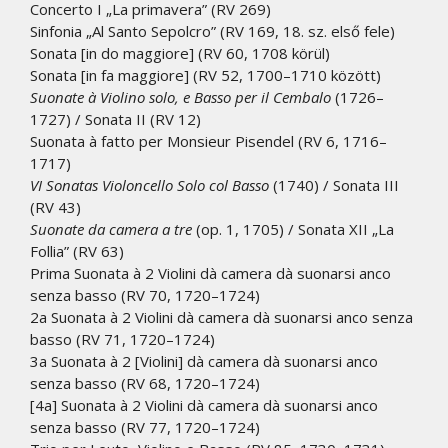
Concerto I „La primavera” (RV 269)
Sinfonia „Al Santo Sepolcro” (RV 169, 18. sz. első fele)
Sonata [in do maggiore] (RV 60, 1708 körül)
Sonata [in fa maggiore] (RV 52, 1700–1710 között)
Suonate à Violino solo, e Basso per il Cembalo
(1726–
1727) / Sonata II (RV 12)
Suonata à fatto per Monsieur Pisendel (RV 6, 1716–
1717)
VI Sonatas Violoncello Solo col Basso
(1740) / Sonata III
(RV 43)
Suonate da camera a tre
(op. 1, 1705) / Sonata XII „La
Follia” (RV 63)
Prima Suonata à 2 Violini dà camera dà suonarsi anco
senza basso (RV 70, 1720–1724)
2a Suonata à 2 Violini dà camera dà suonarsi anco senza
basso (RV 71, 1720–1724)
3a Suonata à 2 [Violini] dà camera dà suonarsi anco
senza basso (RV 68, 1720–1724)
[4a] Suonata à 2 Violini dà camera dà suonarsi anco
senza basso (RV 77, 1720–1724)