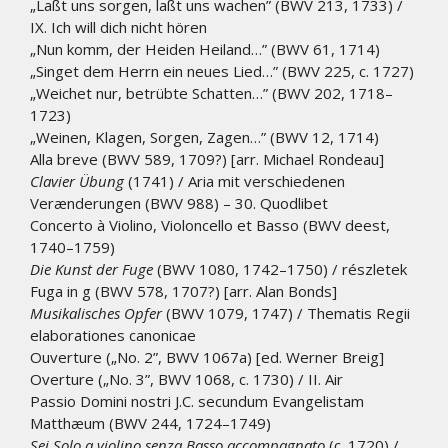
„Laßt uns sorgen, laßt uns wachen” (BWV 213, 1733) /
IX. Ich will dich nicht hören
„Nun komm, der Heiden Heiland…” (BWV 61, 1714)
„Singet dem Herrn ein neues Lied…” (BWV 225, c. 1727)
„Weichet nur, betrübte Schatten…” (BWV 202, 1718–
1723)
„Weinen, Klagen, Sorgen, Zagen…” (BWV 12, 1714)
Alla breve (BWV 589, 1709?) [arr. Michael Rondeau]
Clavier Übung
(1741) / Aria mit verschiedenen
Verænderungen (BWV 988) – 30. Quodlibet
Concerto à Violino, Violoncello et Basso (BWV deest,
1740–1759)
Die Kunst der Fuge
(BWV 1080, 1742–1750) / részletek
Fuga in g (BWV 578, 1707?) [arr. Alan Bonds]
Musikalisches Opfer
(BWV 1079, 1747) / Thematis Regii
elaborationes canonicae
Ouverture („No. 2”, BWV 1067a) [ed. Werner Breig]
Overture („No. 3”, BWV 1068, c. 1730) / II. Air
Passio Domini nostri J.C. secundum Evangelistam
Matthæum (BWV 244, 1724–1749)
Sei Solo a violino senza Basso accompagnato
(c. 1720) /