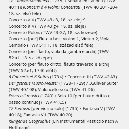
18 Canons Mélodieux
(1735) / Sonata en Canon I (TWV
40:118)
Concerti à 4 Violini Concertati
(TWV 40:201–204,
18. sz. első fele)
Concerto à 4 (TWV 43:a3, 18. sz. eleje)
Concerto à 4 (TWV 43:g4, 18. sz. eleje)
Concerto Polon. (TWV 43:G7, 18. sz. közepe)
Concerto [per] Flute a bec, Violino 1, Violino 2, Viola,
Cembalo (TWV 51:F1, 18. század első fele)
Concerto [per flauto, viola da gamba e archi] (TWV
52:a1, 18. sz. közepe)
Concerto [per flauto dritto, flauto traverso e archi]
(TWV 52:e1, 1740 előtt)
6 Concerts et 6 Suites
(1734) / Concerto III (TWV 42:A3)
Der getreue Music-Meister
(1728–1729) / „Gulliver Suite”
(TWV 40:108); Violoncello solo (TWV 41:D6)
Essercizii musici
(1740) / Solo 10 [per flauto dritto e
basso continuo] (TWV 41:C5)
12 Fantasia
[per violino solo] (1735) / Fantasia V (TWV
40:18); Fantasia VII (TWV 40:20)
Klingende Geographie
(Ein Instrumental Pasticcio nach A.
Hoffmann)