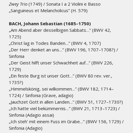
Zwey Trio
(1749) / Sonata I a 2 Violini e Basso
„Sanguineus et Melancholicus” (H. 579)
BACH, Johann Sebastian (1685–1750)
„Am Abend aber desselbigen Sabbats…” (BWV 42,
1725)
„Christ lag in Todes Banden…” (BWV 4, 1707)
„Der Herr denket an uns…” (BWV 196, 1707–1708?) /
Sinfonia
„Der Geist hilft unser Schwachheit auf…” (BWV 226,
1729)
„Ein feste Burg ist unser Gott…” (BWV 80 rev. ver.,
1735?)
„Himmelskönig, sei wilkommen…” (BWV 182, 1714–
1724) / Sinfonia (Grave, adagio)
„Jauchzet Gott in allen Landen…” (BWV 51, 1727–1730?)
„Ich hatte viel bekümmernis…” (BWV 21, 1713–1723) /
Sinfonia (Adagio assai)
„Ich steh’ mit einem Fuss im Grabe…” (BWV 156, 1729) /
Sinfonia (Adagio)