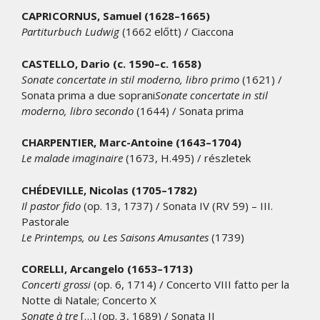
CAPRICORNUS, Samuel (1628–1665)
Partiturbuch Ludwig
(1662 előtt) / Ciaccona
CASTELLO, Dario (c. 1590–c. 1658)
Sonate concertate in stil moderno, libro primo
(1621) /
Sonata prima a due soprani
Sonate concertate in stil
moderno, libro secondo
(1644) / Sonata prima
CHARPENTIER, Marc-Antoine (1643–1704)
Le malade imaginaire
(1673, H.495) / részletek
CHÉDEVILLE, Nicolas (1705–1782)
Il pastor fido
(op. 13, 1737) / Sonata IV (RV 59) – III.
Pastorale
Le Printemps, ou Les Saisons Amusantes
(1739)
CORELLI, Arcangelo (1653–1713)
Concerti grossi
(op. 6, 1714) / Concerto VIII fatto per la
Notte di Natale; Concerto X
Sonate à tre
[…] (op. 3, 1689) / Sonata II