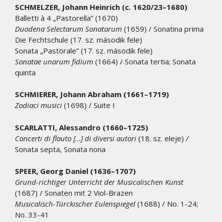
SCHMELZER, Johann Heinrich (c. 1620/23–1680)
Balletti à 4 „Pastorella” (1670)
Duodena Selectarum Sonatarum
(1659) / Sonatina prima
Die Fechtschule (17. sz. második fele)
Sonata „Pastorale” (17. sz. második fele)
Sonatae unarum fidium
(1664) / Sonata tertia; Sonata
quinta
SCHMIERER, Johann Abraham (1661–1719)
Zodiaci musici
(1698) / Suite I
SCARLATTI, Alessandro (1660–1725)
Concerti di flauto […] di diversi autori
(18. sz. eleje)
/
Sonata septa, Sonata nona
SPEER, Georg Daniel (1636–1707)
Grund-richtiger Unterricht der Musicalischen Kunst
(1687) / Sonaten mit 2 Viol-Brazen
Musicalisch-Türckischer Eulenspiegel
(1688) / No. 1-24;
No. 33-41