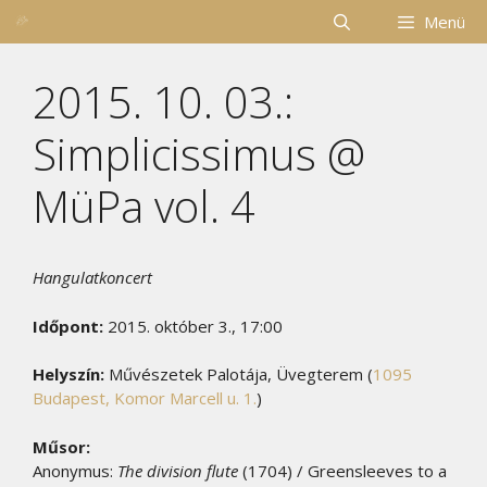
Kilépés
Menü
a
tartalomba
2015. 10. 03.:
Simplicissimus @
MüPa vol. 4
Hangulatkoncert
Időpont:
2015. október 3., 17:00
Helyszín:
Művészetek Palotája, Üvegterem (
1095
Budapest, Komor Marcell u. 1.
)
Műsor:
Anonymus:
The division flute
(1704) / Greensleeves to a