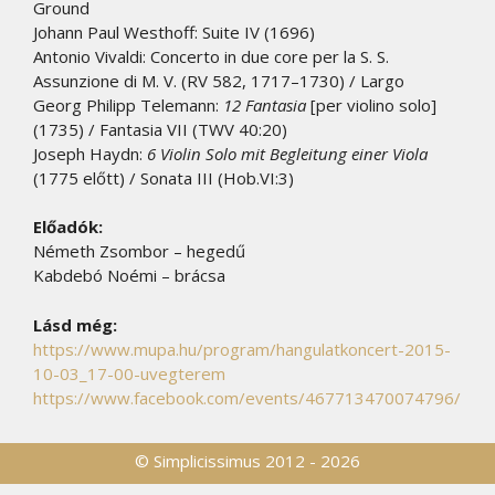
Ground
Johann Paul Westhoff: Suite IV (1696)
Antonio Vivaldi: Concerto in due core per la S. S.
Assunzione di M. V. (RV 582, 1717–1730) / Largo
Georg Philipp Telemann:
12 Fantasia
[per violino solo]
(1735) / Fantasia VII (TWV 40:20)
Joseph Haydn:
6 Violin Solo mit Begleitung einer Viola
(1775 előtt) / Sonata III (Hob.VI:3)
Előadók:
Németh Zsombor – hegedű
Kabdebó Noémi – brácsa
Lásd még:
https://www.mupa.hu/program/hangulatkoncert-2015-
10-03_17-00-uvegterem
https://www.facebook.com/events/467713470074796/
© Simplicissimus 2012 - 2026