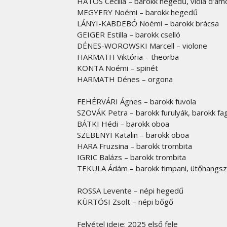
HATOS Cecília – barokk hegedű, viola d’am
MEGYERY Noémi – barokk hegedű
LÁNYI-KABDEBÓ Noémi – barokk brácsa
GEIGER Estilla – barokk cselló
DÉNES-WOROWSKI Marcell – violone
HARMATH Viktória – theorba
KONTA Noémi – spinét
HARMATH Dénes – orgona
FEHÉRVÁRI Ágnes – barokk fuvola
SZOVÁK Petra – barokk furulyák, barokk fa
BÁTKI Hédi – barokk oboa
SZEBENYI Katalin – barokk oboa
HARA Fruzsina – barokk trombita
IGRIC Balázs – barokk trombita
TEKULA Ádám – barokk timpani, ütőhangs
ROSSA Levente – népi hegedű
KÜRTÖSI Zsolt – népi bőgő
Felvétel ideje: 2025 első fele