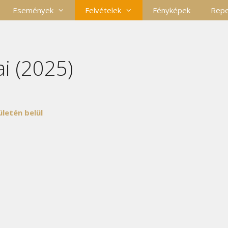
Események
Felvételek
Fényképek
Repe
ai (2025)
letén belül