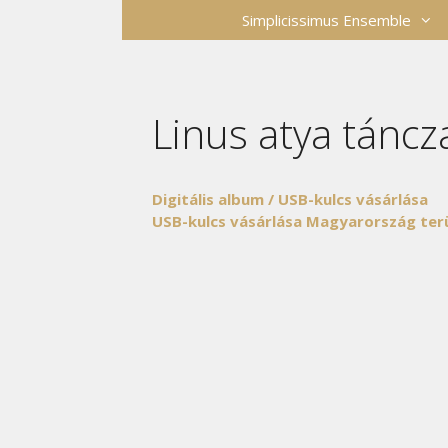
Kilépés
Simplicissimus Ensemble
a
tartalomba
Linus atya táncz
Digitális album / USB-kulcs vásárlása
USB-kulcs vásárlása Magyarország terü