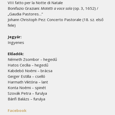
VIII fatto per la Notte di Natale
Bonifazio Graziani:
Motetti a voce sola
(op. 3, 1652) /
„Gaudia Pastores…”
Johann Christoph Pez: Concerto Pastorale (18. sz. első
fele)
Jegyár:
Ingyenes
Előadók:
Németh Zsombor – hegedű
Hatos Cecília – hegedű
Kabdebó Noémi – brácsa
Geiger Estilla – cselló
Harmath Viktória – lant
Konta Noémi – spinét
Szovák Petra – furulya
Bánfi Balázs – furulya
Facebook