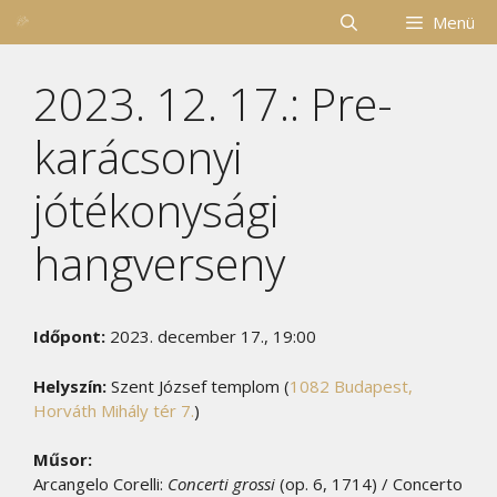
Kilépés
Menü
a
tartalomba
2023. 12. 17.: Pre-
karácsonyi
jótékonysági
hangverseny
Időpont:
2023. december 17., 19:00
Helyszín:
Szent József templom (
1082 Budapest,
Horváth Mihály tér 7.
)
Műsor:
Arcangelo Corelli:
Concerti grossi
(op. 6, 1714) / Concerto