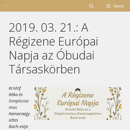
Kilépés
Menü
a
tartalomba
2019. 03. 21.: A
Régizene Európai
Napja az Óbudai
Társaskörben
Kristóf
Réka és
Simplicissi
mus
Kamaraegy
üttes
Bach-estje