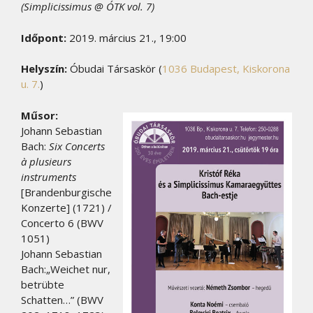
(Simplicissimus @ ÓTK vol. 7)
Időpont:
2019. március 21., 19:00
Helyszín:
Óbudai Társaskör (
1036 Budapest, Kiskorona
u. 7.
)
Műsor:
Johann Sebastian
Bach:
Six Concerts
à plusieurs
instruments
[Brandenburgische
Konzerte] (1721) /
Concerto 6 (BWV
1051)
Johann Sebastian
Bach:„Weichet nur,
betrübte
Schatten…” (BWV