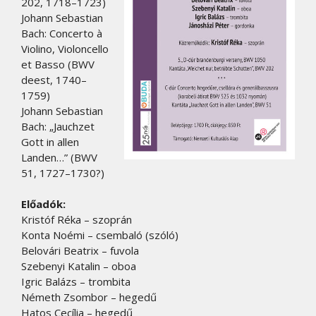
202, 1718–1723)
Johann Sebastian
Bach: Concerto à
Violino, Violoncello
et Basso (BWV
deest, 1740–
1759)
Johann Sebastian
Bach: „Jauchzet
Gott in allen
Landen…” (BWV
51, 1727–1730?)
Előadók:
Kristóf Réka – szoprán
Konta Noémi – csembaló (szóló)
Belovári Beatrix – fuvola
Szebenyi Katalin – oboa
Igric Balázs – trombita
Németh Zsombor – hegedű
Hatos Cecília – hegedű