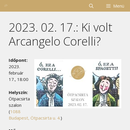
Kilépés
Menü
a
tartalomba
2023. 02. 17.: Ki volt
Arcangelo Corelli?
Időpont:
2023.
február
17., 18:00
Helyszín:
Ötpacsirta
szalon
(
1088
Budapest, Ötpacsirta u. 4.
)