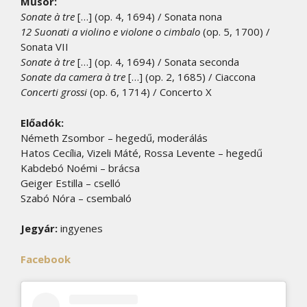
Műsor:
Sonate à tre
[…] (op. 4, 1694) / Sonata nona
12 Suonati a violino e violone o cimbalo
(op. 5, 1700) /
Sonata VII
Sonate à tre
[…] (op. 4, 1694) / Sonata seconda
Sonate da camera à tre
[…] (op. 2, 1685) / Ciaccona
Concerti grossi
(op. 6, 1714) / Concerto X
Előadók:
Németh Zsombor – hegedű, moderálás
Hatos Cecília, Vizeli Máté, Rossa Levente – hegedű
Kabdebó Noémi – brácsa
Geiger Estilla – cselló
Szabó Nóra – csembaló
Jegyár:
ingyenes
Facebook