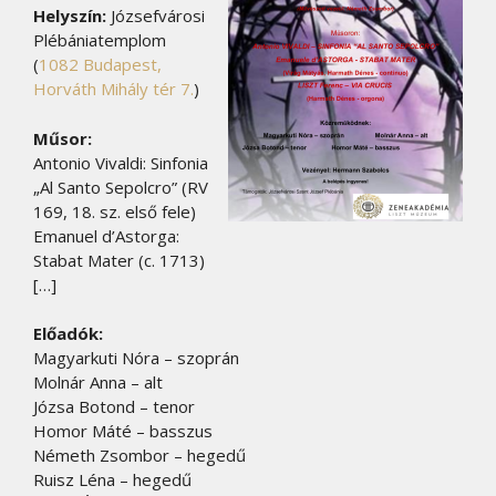
Helyszín:
Józsefvárosi
Plébániatemplom
(
1082 Budapest,
Horváth Mihály tér 7.
)
Műsor:
Antonio Vivaldi: Sinfonia
„Al Santo Sepolcro” (RV
169, 18. sz. első fele)
Emanuel d’Astorga:
Stabat Mater (c. 1713)
[…]
Előadók:
Magyarkuti Nóra – szoprán
Molnár Anna – alt
Józsa Botond – tenor
Homor Máté – basszus
Németh Zsombor – hegedű
Ruisz Léna – hegedű