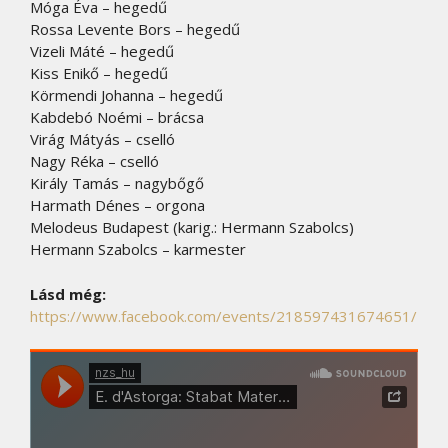
Móga Éva – hegedű
Rossa Levente Bors – hegedű
Vizeli Máté – hegedű
Kiss Enikő – hegedű
Körmendi Johanna – hegedű
Kabdebó Noémi – brácsa
Virág Mátyás – cselló
Nagy Réka – cselló
Király Tamás – nagybőgő
Harmath Dénes – orgona
Melodeus Budapest (karig.: Hermann Szabolcs)
Hermann Szabolcs – karmester
Lásd még:
https://www.facebook.com/events/218597431674651/