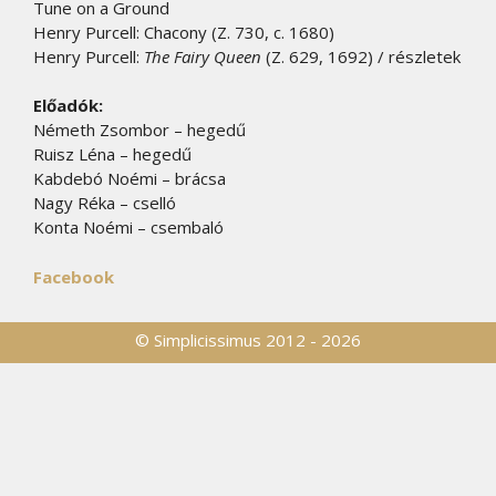
Tune on a Ground
Henry Purcell: Chacony (Z. 730, c. 1680)
Henry Purcell:
The Fairy Queen
(Z. 629, 1692) / részletek
Előadók:
Németh Zsombor – hegedű
Ruisz Léna – hegedű
Kabdebó Noémi – brácsa
Nagy Réka – cselló
Konta Noémi – csembaló
Facebook
© Simplicissimus 2012 - 2026