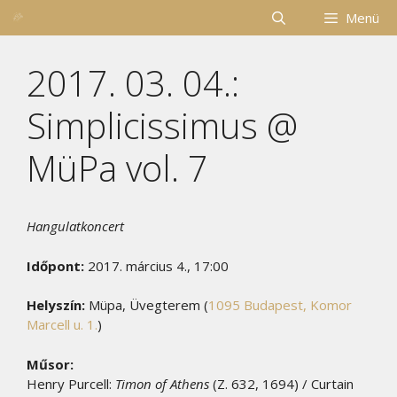
Kilépés
Menü
a
tartalomba
2017. 03. 04.:
Simplicissimus @
MüPa vol. 7
Hangulatkoncert
Időpont:
2017. március 4., 17:00
Helyszín:
Müpa, Üvegterem (
1095 Budapest, Komor
Marcell u. 1.
)
Műsor:
Henry Purcell:
Timon of Athens
(Z. 632, 1694) / Curtain