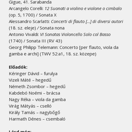
Gigue, 41. Sarabanda
Arcangelo Corelli:
12 Suonati a violino e violone o cimbalo
(op. 5, 1700) / Sonata X
Alessandro Scarlatti:
Concerti di flauto […] di diversi autori
(18. sz. eleje)
/
Sonata nona
Antonio Vivaldi:
VI Sonatas Violoncello Solo col Basso
(1740) / Sonata III (RV 43)
Georg Philipp Telemann: Concerto [per flauto, viola da
gamba e archi] (TWV 52:a1, 18. sz. közepe)
Előadók:
Kéringer Dávid – furulya
Vizeli Máté – hegedű
Németh Zsombor – hegedű
Kabdebó Noémi – brácsa
Nagy Réka – viola da gamba
Virág Mátyás – cselló
Király Tamás – nagybőgő
Harmath Dénes – csembaló
Lásd még: