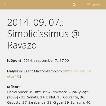
Kilépés
Menü
a
tartalomba
2014. 09. 07.:
Simplicissimus @
Ravazd
Időpont:
2014. szeptember 7., 17:00
Helyszín:
Szent Márton-templom (
9091 Ravazd, Fő
utca 10.
)
Műsor:
Daniel Speer:
Musikalisch-Türckischer Eulen-Spiegel
(1688) / 33. Sonata, 34. Ballet, 35. Courante, 36.
Gavotto, 37. Sarabanda, 38. Gigue, 39. Sonatina, 40.