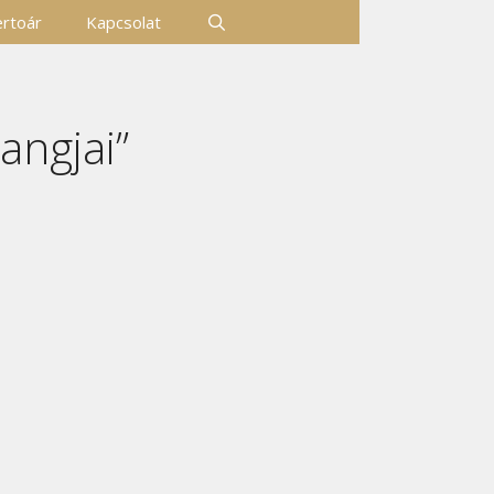
rtoár
Kapcsolat
hangjai”