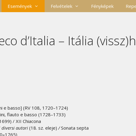
Események
Felvételek
Fényképek
Repe
eco d’Italia – Itália (vissz)
olini e basso] (RV 108, 1720–1724)
ini, flauto e basso (1728–1733)
1699) / XII Chiacona
i diversi autori
(18. sz. eleje)
/
Sonata septa
40
–
1765)