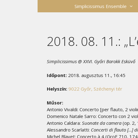
Kilépés
Simplicissimus Ensemble
a
tartalomba
2018. 08. 11.: „L’
Simplicissimus @ XXVI. Győri Barokk Esküvő
Időpont:
2018. augusztus 11., 16:45
Helyszín:
9022 Győr, Széchenyi tér
Műsor:
Antonio Vivaldi: Concerto [per flauto, 2 vi
Domenico Natale Sarro: Concerto con 2 viol
Antonio Caldara:
Suonate da camera
(op. 2, 
Alessandro Scarlatti:
Concerti di flauto […] d
Michel Blavet: Concerto à 4 (GroF 710, 17