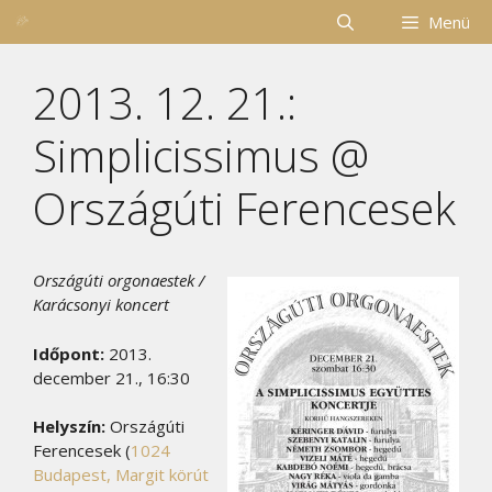
Kilépés
Menü
a
tartalomba
2013. 12. 21.:
Simplicissimus @
Országúti Ferencesek
Országúti orgonaestek /
Karácsonyi koncert
Időpont:
2013.
december 21., 16:30
Helyszín:
Országúti
Ferencesek (
1024
Budapest, Margit körút