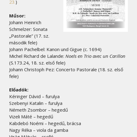
23.
)
Műsor:
Johann Heinrich
Schmelzer: Sonata
„Pastorale” (17. sz.
második fele)
Johann Pachelbel: Kanon und Gigue (c. 1694)
Michel Richard de Lalande:
Noels en Trio avec un Carillon
(S.173.24, 18. sz. első fele)
Johann Christoph Pez: Concerto Pastorale (18. sz. első
fele)
Előadók:
Kéringer Dávid – furulya
Szebenyi Katalin – furulya
Németh Zsombor – hegedű
Vizeli Máté – hegedű
Kabdebó Noémi – hegedű, brácsa
Nagy Réka – viola da gamba
Virág Mátyás – cselló