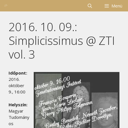
Kilépés
Menü
a
tartalomba
2016. 10. 09.:
Simplicissimus @ ZTI
vol. 3
Időpont:
2016.
október
9., 16:00
Helyszín:
Magyar
Tudomány
os