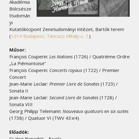
Akadémia
Bölcsésze
ttudomán
yi
Kutatóközpont Zenetudományi Intézet, Bartók terem
(
1014 Budapest, Táncsics Mihály u. 7.
)
Műsor:
François Couperin:
Les Nations
(1726) / Quatrième Ordre
„La Piémontoise”
François Couperin:
Concerts royaux
(1722) / Premier
Concert
Jean-Marie Leclair:
Premier Livre de Sonates
(1723) /
Sonata II
Jean-Marie Leclair:
Second Livre de Sonates
(1728) /
Sonata VIII
Georg Philipp Telemann:
Nouveaux quatuors en six suites
(1738) / Quatuor VI (TWV 43:e4)
Előadók:
Csalog Benedek – fuvola