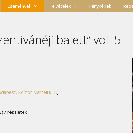
Események
Felvételek
Fényképek
Repe
entivánéji balett” vol. 5
dapest, Komor Marcell u. 1.
)
) / részletek