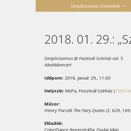
Kilépés
Simplicissimus Ensemble
a
tartalomba
2018. 01. 29.: „Sz
Simplicissimus @ Fesztivál Színház vol. 5
Iskoláskoncert
Időpont:
2018. január 29., 11:00
Helyszín:
MüPa, Fesztivál Színház (
1095 Bu
Műsor:
Henry Purcell:
The Fairy Queen
(Z. 629, 1692
Előadók:
CoinciDance (koreográfia: Gyulai Júlia)