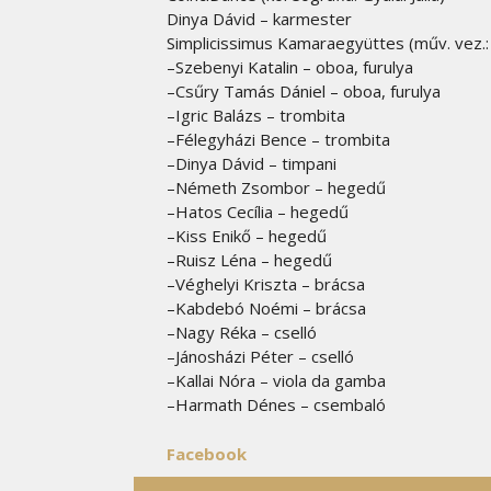
Dinya Dávid – karmester
Simplicissimus Kamaraegyüttes (műv. vez.
–
Szebenyi Katalin – oboa, furulya
–Csűry Tamás Dániel
– oboa, furulya
–
Igric Balázs – trombita
–
Félegyházi Bence – trombita
–
Dinya Dávid – timpani
–
Németh Zsombor – hegedű
–Hatos Cecília
– hegedű
–Kiss Enikő
– hegedű
–Ruisz Léna
– hegedű
–
Véghelyi Kriszta – brácsa
–
Kabdebó Noémi – brácsa
–
Nagy Réka – cselló
–Jánosházi Péter – cselló
–
Kallai Nóra – viola da gamba
–
Harmath Dénes – csembaló
Facebook