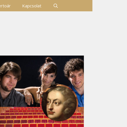
rtoár
Kapcsolat