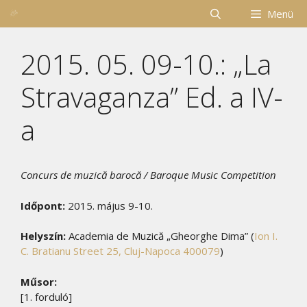
Kilépés
Menü
a
tartalomba
2015. 05. 09-10.: „La
Stravaganza” Ed. a IV-
a
Concurs de muzică barocă / Baroque Music Competition
Időpont:
2015. május 9-10.
Helyszín:
Academia de Muzică „Gheorghe Dima” (
Ion I.
C. Bratianu Street 25, Cluj-Napoca 400079
)
Műsor:
[1. forduló]