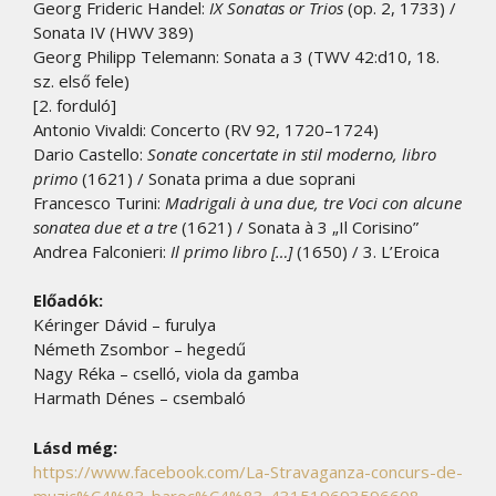
Georg Frideric Handel:
IX Sonatas or Trios
(op. 2, 1733) /
Sonata IV (HWV 389)
Georg Philipp Telemann: Sonata a 3 (TWV 42:d10, 18.
sz. első fele)
[2. forduló]
Antonio Vivaldi: Concerto (RV 92, 1720–1724)
Dario Castello:
Sonate concertate in stil moderno, libro
primo
(1621) / Sonata prima a due soprani
Francesco Turini:
Madrigali à una due, tre Voci con alcune
sonatea due et a tre
(1621) / Sonata à 3 „Il Corisino”
Andrea Falconieri:
Il primo libro […]
(1650)
/ 3. L’Eroica
Előadók:
Kéringer Dávid – furulya
Németh Zsombor – hegedű
Nagy Réka – cselló, viola da gamba
Harmath Dénes – csembaló
Lásd még:
https://www.facebook.com/La-Stravaganza-concurs-de-
muzic%C4%83-baroc%C4%83-431519693596608