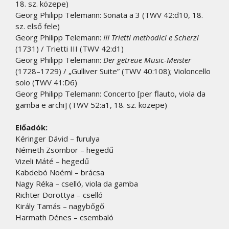
18. sz. közepe)
Georg Philipp Telemann: Sonata a 3 (TWV 42:d10, 18.
sz. első fele)
Georg Philipp Telemann:
III Trietti methodici e Scherzi
(1731) / Trietti III (TWV 42:d1)
Georg Philipp Telemann:
Der getreue Music-Meister
(1728–1729) / „Gulliver Suite” (TWV 40:108); Violoncello
solo (TWV 41:D6)
Georg Philipp Telemann: Concerto [per flauto, viola da
gamba e archi] (TWV 52:a1, 18. sz. közepe)
Előadók:
Kéringer Dávid – furulya
Németh Zsombor – hegedű
Vizeli Máté – hegedű
Kabdebó Noémi – brácsa
Nagy Réka – cselló, viola da gamba
Richter Dorottya – cselló
Király Tamás – nagybőgő
Harmath Dénes – csembaló