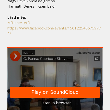
Nagy Réka – viola da gamba
Harmath Dénes – csembaló
Lásd még:
Műismertető
https://www.facebook.com/events/150122545675977
2/