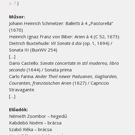
u. 7.
)
Műsor:
Johann Heinrich Schmelzer: Balletti à 4 „Pastorella”
(1670)
Heinrich Ignaz Franz von Biber: Arien à 4 (C 52, 1673)
Dietrich Buxtehude:
VII Sonate à doi
(op. 1, 1694) /
Sonata III (BuxWV 254)
[…]
Dario Castello:
Sonate concertate in stil moderno, libro
secondo
(1644) / Sonata prima
Carlo Farina:
Ander Theil newer Paduanen, Gagliarden,
Couranten, französischen Arien
(1627) / Capriccio
Stravagante
[…]
Előadók:
Németh Zsombor – hegedű
Kabdebó Noémi – brácsa
Szabó Réka – brácsa