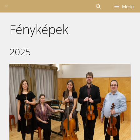
Kilépés
Menü
a
tartalomba
Fényképek
2025