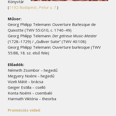
Könyvtár
(
1192 Budapest, Petur u. 7.
)
Műsor:
Georg Philipp Telemann: Ouverture Burlesque de
Quixotte (TWV 55:G10, c. 1740–49)
Georg Philipp Telemann:
Der getreue Music-Meister
(1728–1729) / „Gulliver Suite” (TWV 40:108)
Georg Philipp Telemann: Ouverture burlesque (TWV
55:B8, 18. sz. első fele)
Előadók:
Németh Zsombor – hegedű
Megyery Noémi – hegedű
Vizeli Máté – brácsa
Geiger Estilla – cselló
Konta Noémi – csembaló
Harmath Viktória – theorba
Promóciós videó