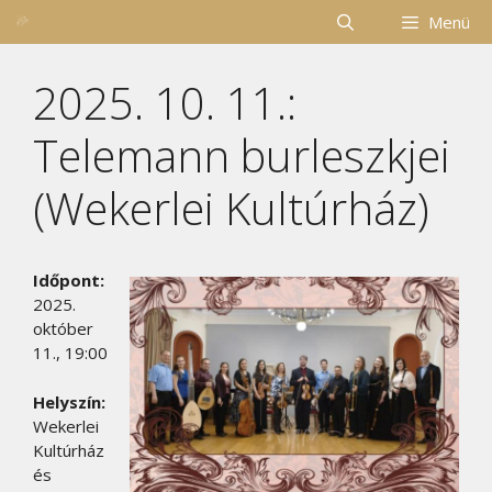
Kilépés
Menü
a
tartalomba
2025. 10. 11.:
Telemann burleszkjei
(Wekerlei Kultúrház)
Időpont:
2025.
október
11., 19:00
Helyszín:
Wekerlei
Kultúrház
és