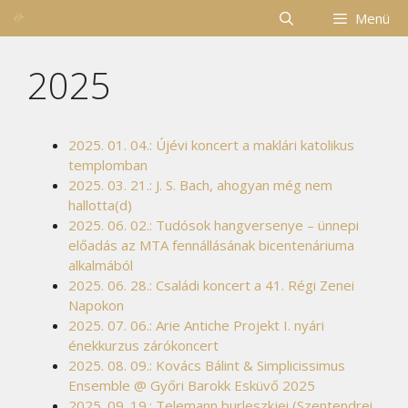
Kilépés
Menü
a
tartalomba
2025
2025. 01. 04.: Újévi koncert a maklári katolikus
templomban
2025. 03. 21.: J. S. Bach, ahogyan még nem
hallotta(d)
2025. 06. 02.: Tudósok hangversenye – ünnepi
előadás az MTA fennállásának bicentenáriuma
alkalmából
2025. 06. 28.: Családi koncert a 41. Régi Zenei
Napokon
2025. 07. 06.: Arie Antiche Projekt I. nyári
énekkurzus zárókoncert
2025. 08. 09.: Kovács Bálint & Simplicissimus
Ensemble @ Győri Barokk Esküvő 2025
2025. 09. 19.: Telemann burleszkjei (Szentendrei