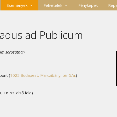
Események
Felvételek
Fényképek
Repe
Gradus ad Publicum
cum sorozatban
pont (
1022 Budapest, Marczibányi tér 5/a.
)
, 18. sz. első fele)