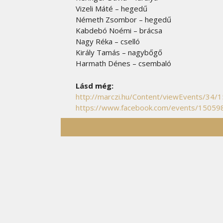
Vizeli Máté – hegedű
Németh Zsombor – hegedű
Kabdebó Noémi – brácsa
Nagy Réka – cselló
Király Tamás – nagybőgő
Harmath Dénes – csembaló
Lásd még:
http://marczi.hu/Content/viewEvents/34/
https://www.facebook.com/events/1505