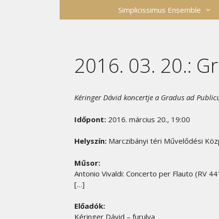
Kilépés
Simplicissimus Ensemble
a
tartalomba
2016. 03. 20.: 
Kéringer Dávid koncertje a Gradus ad Publi
Időpont:
2016. március 20., 19:00
Helyszín:
Marczibányi téri Művelődési Köz
Műsor:
Antonio Vivaldi: Concerto per Flauto (RV 441
[…]
Előadók:
Kéringer Dávid – furulya