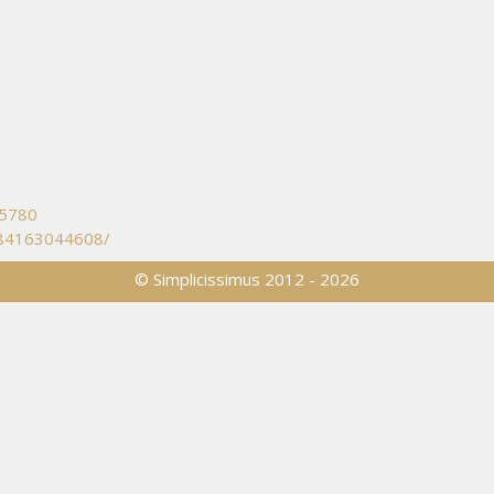
15780
984163044608/
© Simplicissimus 2012 - 2026