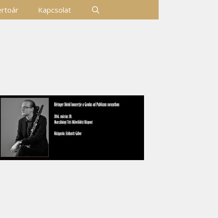
rtoár
Kapcsolat