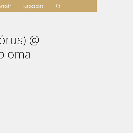
rtoár
Kapcsolat
Kórus) @
mploma