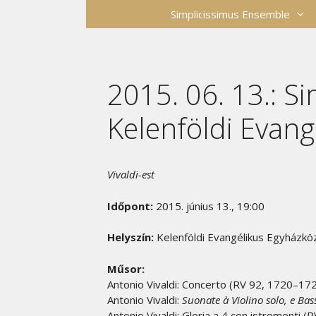
Kilépés
Simplicissimus Ensemble
a
tartalomba
2015. 06. 13.: S
Kelenföldi Evan
Vivaldi-est
Időpont:
2015. június 13., 19:00
Helyszín:
Kelenföldi Evangélikus Egyházk
Műsor:
Antonio Vivaldi:
Concerto (RV 92, 1720–17
Antonio Vivaldi:
Suonate à Violino solo, e Ba
Antonio Vivaldi: Gloria a 4 con istromenti (