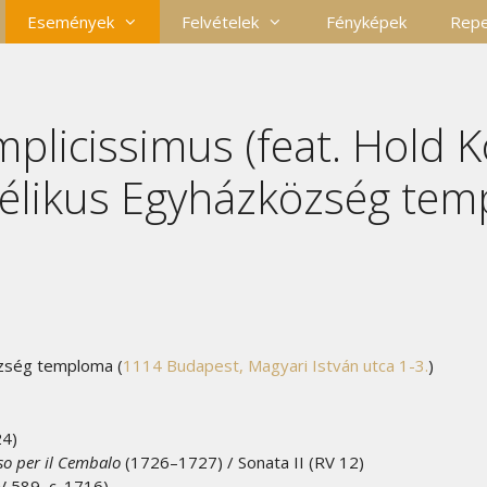
Események
Felvételek
Fényképek
Repe
implicissimus (feat. Hold 
gélikus Egyházközség te
özség temploma (
1114 Budapest, Magyari István utca 1-3.
)
24)
sso per il Cembalo
(1726–1727) / Sonata II (RV 12)
RV 589, c. 1716)