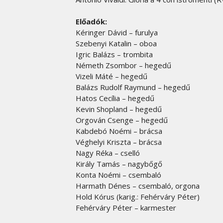
Előadók:
Kéringer Dávid – furulya
Szebenyi Katalin – oboa
Igric Balázs – trombita
Németh Zsombor – hegedű
Vizeli Máté – hegedű
Balázs Rudolf Raymund – hegedű
Hatos Cecília – hegedű
Kevin Shopland – hegedű
Orgován Csenge – hegedű
Kabdebó Noémi – brácsa
Véghelyi Kriszta – brácsa
Nagy Réka – cselló
Király Tamás – nagybőgő
Konta Noémi – csembaló
Harmath Dénes – csembaló, orgona
Hold Kórus (karig.: Fehérváry Péter)
Fehérváry Péter – karmester