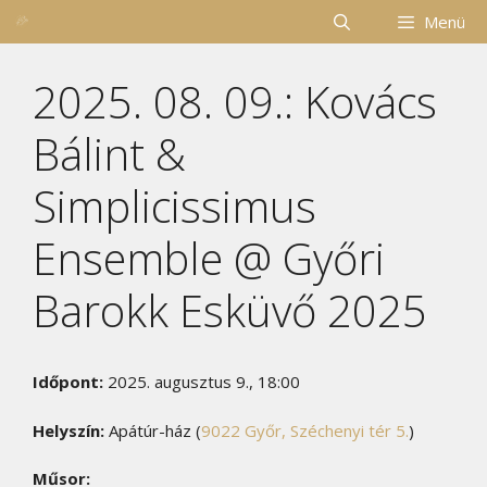
Kilépés
Menü
a
tartalomba
2025. 08. 09.: Kovács
Bálint &
Simplicissimus
Ensemble @ Győri
Barokk Esküvő 2025
Időpont:
2025. augusztus 9., 18:00
Helyszín:
Apátúr-ház (
9022 Győr, Széchenyi tér 5.
)
Műsor: