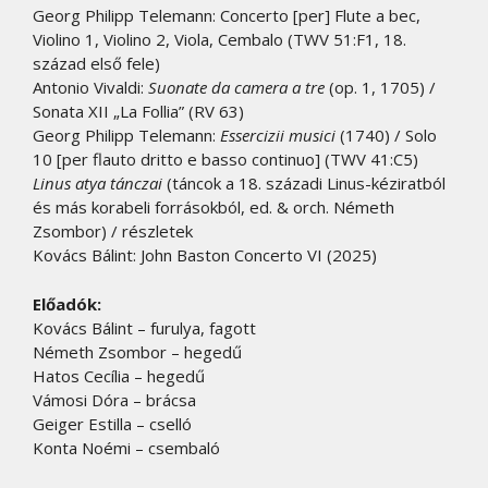
Georg Philipp Telemann: Concerto [per] Flute a bec,
Violino 1, Violino 2, Viola, Cembalo (TWV 51:F1, 18.
század első fele)
Antonio Vivaldi:
Suonate da camera a tre
(op. 1, 1705) /
Sonata XII „La Follia” (RV 63)
Georg Philipp Telemann:
Essercizii musici
(1740) / Solo
10 [per flauto dritto e basso continuo] (TWV 41:C5)
Linus atya tánczai
(táncok a 18. századi Linus-kéziratból
és más korabeli forrásokból, ed. & orch. Németh
Zsombor) / részletek
Kovács Bálint: John Baston Concerto VI (2025)
Előadók:
Kovács Bálint – furulya, fagott
Németh Zsombor – hegedű
Hatos Cecília – hegedű
Vámosi Dóra – brácsa
Geiger Estilla – cselló
Konta Noémi – csembaló