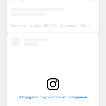
Simplicissimus Ensemble (@simplicissimuse) által megosztott bejegyzés
A bejegyzés megtekintése az Instagramon