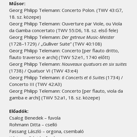
Műsor:
Georg Philipp Telemann: Concerto Polon. (TWV 43:G7,
18. sz. közepe)
Georg Philipp Telemann: Ouverture par Viole, ou Viola
da Gamba concertato (TWV 55:D6, 18. sz. első fele)
Georg Philipp Telemann:
Der getreue Music-Meister
(1728–1729) / „Gulliver Suite” (TWV 40:108)
Georg Philipp Telemann: Concerto [per flauto dritto,
flauto traverso e archi] (TWV 52:e1, 1740 előtt)
Georg Philipp Telemann:
Nouveaux quatuors en six suites
(1738) / Quatuor VI (TWV 43:e4)
Georg Philipp Telemann:
6 Concerts et 6 Suites
(1734) /
Concerto III (TWV 42:A3)
Georg Philipp Telemann: Concerto [per flauto, viola da
gamba e archi] (TWV 52:a1, 18. sz. közepe)
Előadók:
Csalog Benedek – fuvola
Rohmann Ditta – cselló
Fassang László – orgona, csembaló