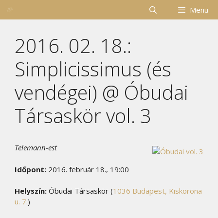
Kilépés
Menü
a
tartalomba
2016. 02. 18.:
Simplicissimus (és
vendégei) @ Óbudai
Társaskör vol. 3
Telemann-est
Időpont:
2016. február 18., 19:00
Helyszín:
Óbudai Társaskör (
1036 Budapest, Kiskorona
u. 7.
)