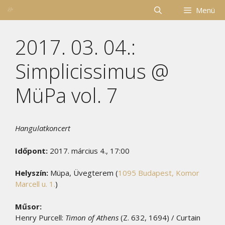
Kilépés
Menü
a
tartalomba
2017. 03. 04.:
Simplicissimus @
MüPa vol. 7
Hangulatkoncert
Időpont:
2017. március 4., 17:00
Helyszín:
Müpa, Üvegterem (
1095 Budapest, Komor
Marcell u. 1.
)
Műsor:
Henry Purcell:
Timon of Athens
(Z. 632, 1694) / Curtain