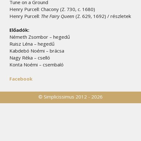
Tune on a Ground
Henry Purcell: Chacony (Z. 730, c. 1680)
Henry Purcell:
The Fairy Queen
(Z. 629, 1692) / részletek
Előadók:
Németh Zsombor – hegedű
Ruisz Léna – hegedű
Kabdebó Noémi – brácsa
Nagy Réka – cselló
Konta Noémi – csembaló
Facebook
© Simplicissimus 2012 - 2026