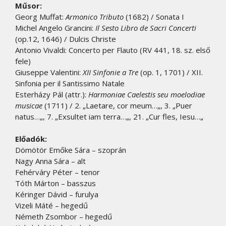
Műsor:
Georg Muffat:
Armonico Tributo
(1682) / Sonata I
Michel Angelo Grancini:
Il Sesto Libro de Sacri Concerti
(op.12, 1646) / Dulcis Christe
Antonio Vivaldi: Concerto per Flauto (RV 441, 18. sz. első
fele)
Giuseppe Valentini:
XII Sinfonie a Tre
(op. 1, 1701) / XII.
Sinfonia per il Santissimo Natale
Esterházy Pál (attr.):
Harmoniae Caelestis seu moelodiae
musicae
(1711) / 2. „Laetare, cor meum…„, 3. „Puer
natus…„, 7. „Exsultet iam terra…„, 21. „Cur fles, Iesu…„
Előadók:
Dömötör Emőke Sára – szoprán
Nagy Anna Sára – alt
Fehérváry Péter – tenor
Tóth Márton – basszus
Kéringer Dávid – furulya
Vizeli Máté – hegedű
Németh Zsombor – hegedű