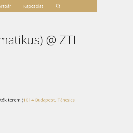
rtoár
Kapcsolat
omatikus) @ ZTI
tók terem (
1014 Budapest, Táncsics