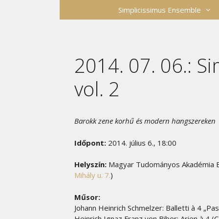
Kilépés
Simplicissimus Ensemble
a
tartalomba
2014. 07. 06.: S
vol. 2
Barokk zene korhű és modern hangszereken
Időpont:
2014. július 6., 18:00
Helyszín:
Magyar Tudományos Akadémia Bö
Mihály u. 7.
)
Műsor:
Johann Heinrich Schmelzer: Balletti à 4 „Pas
Heinrich Ignaz Franz von Biber: Arien à 4 (