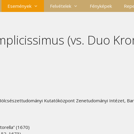
Események
Felvételek
Fényképek
Repe
implicissimus (vs. Duo Kr
lcsészettudományi Kutatóközpont Zenetudományi Intézet, Bar
torella” (1670)
C 52, 1673)