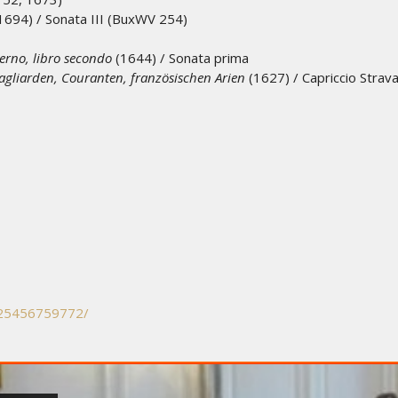
 1694) / Sonata III (BuxWV 254)
derno, libro secondo
(1644) / Sonata prima
agliarden, Couranten, französischen Arien
(1627) / Capriccio Strav
225456759772/