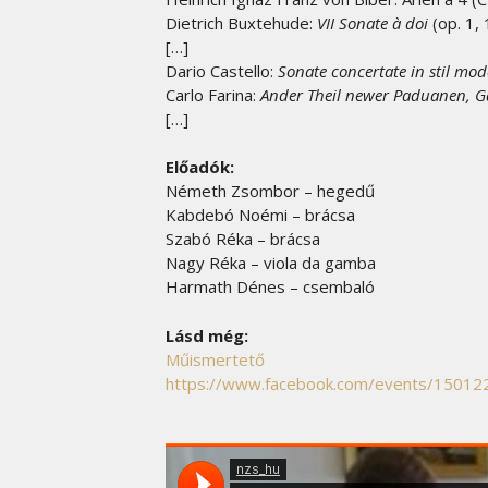
Dietrich Buxtehude:
VII Sonate à doi
(op. 1,
[…]
Dario Castello:
Sonate concertate in stil mo
Carlo Farina:
Ander Theil newer Paduanen, G
[…]
Előadók:
Németh Zsombor – hegedű
Kabdebó Noémi – brácsa
Szabó Réka – brácsa
Nagy Réka – viola da gamba
Harmath Dénes – csembaló
Lásd még:
Műismertető
https://www.facebook.com/events/1501