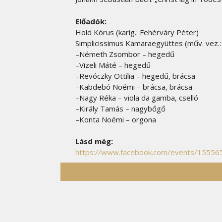
Előadók:
Hold Kórus (karig.: Fehérváry Péter)
Simplicissimus Kamaraegyüttes (műv. vez
–Németh Zsombor
–
hegedű
–
Vizeli Máté
–
hegedű
–
Revóczky Ottília
–
hegedű, brácsa
–
Kabdebó Noémi
–
brácsa, brácsa
–
Nagy Réka
–
viola da gamba, cselló
–
Király Tamás
–
nagybőgő
–
Konta Noémi
–
orgona
Lásd még:
https://www.facebook.com/events/1555