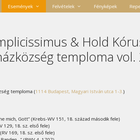
Események
Felvételek
Fényképek
Repe
implicissimus & Hold Kóru
házközség temploma vol. 
özség temploma (
1114 Budapest, Magyari István utca 1-3.
)
he mich, Gott
”
(Krebs-WV 151, 18. század második fele)
 129, 18. sz. első fele)
 (RV 169, 18. sz. első fele)
es Banden…” (BWV 4, 1707)