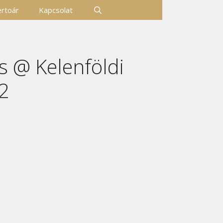
rtoár
Kapcsolat
s @ Kelenföldi
2