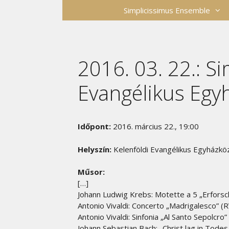
Kilépés
Simplicissimus Ensemble
a
tartalomba
2016. 03. 22.: S
Evangélikus Egy
Időpont:
2016. március 22., 19:00
Helyszín:
Kelenföldi Evangélikus Egyházk
Műsor:
[…]
Johann Ludwig Krebs: Motette a 5
„
Erforsc
Antonio Vivaldi: Concerto „Madrigalesco” (RV
Antonio Vivaldi: Sinfonia „Al Santo Sepolcro”
Johann Sebastian Bach: „Christ lag in Tod