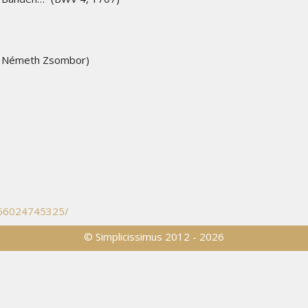
.: Németh Zsombor)
656024745325/
© Simplicissimus 2012 - 2026