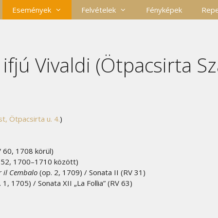
Események
Felvételek
Fényképek
Repe
 ifjú Vivaldi (Ötpacsirta S
, Ötpacsirta u. 4.
)
V 60, 1708 körül)
RV 52, 1700–1710 között)
r il Cembalo
(op. 2, 1709) / Sonata II (RV 31)
 1, 1705) / Sonata XII „La Follia” (RV 63)