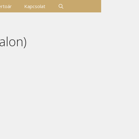
rtoár
Kapcsolat
zalon)