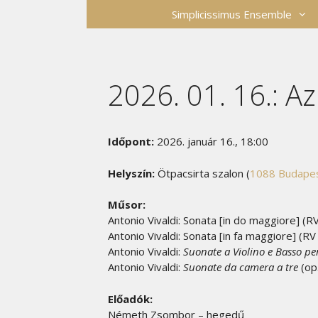
Kilépés
Simplicissimus Ensemble
a
tartalomba
2026. 01. 16.: Az
Időpont:
2026. január 16., 18:00
Helyszín:
Ötpacsirta szalon (
1088 Budapest
Műsor:
Antonio Vivaldi: Sonata [in do maggiore] (R
Antonio Vivaldi: Sonata [in fa maggiore] (
Antonio Vivaldi:
Suonate a Violino e Basso pe
Antonio Vivaldi:
Suonate da camera a tre
(op.
Előadók:
Németh Zsombor – hegedű